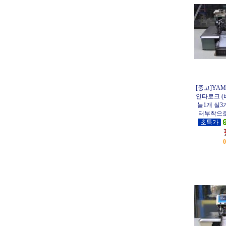
[중고]YAM
인타로크 (
늘1개 실
터부착으로