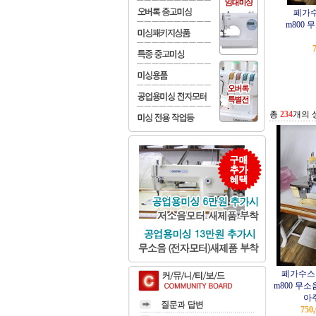
페가
m800
총
234
개의 
페가수스
m800 무
아
750