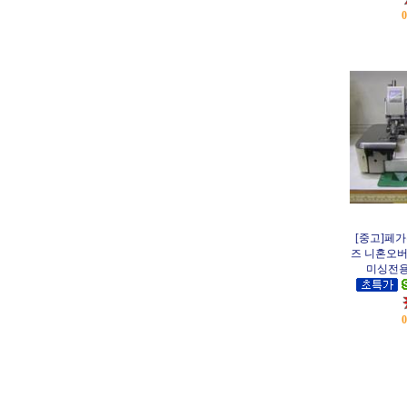
[중고]페가
즈 니혼오버
미싱전용