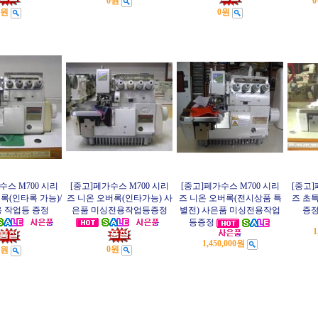
0원
0원
0원
수스 M700 시리
[중고]페가수스 M700 시리
[중고]페가수스 M700 시리
[중고]
록(인타록 가능)/
즈 니온 오버록(인타가능) 사
즈 니온 오버록(전시상품 특
즈 초
 작업등 증정
은품 미싱전용작업등증정
별전) 사은품 미싱전용작업
증정
등증정
1
1,450,000원
0원
0원