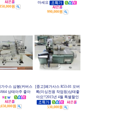
마세요
850,000원
990,000원
페가수스 삼봉(커버스
[중고]페가사스 R53-01 오버
W664 상태아주 좋아
록(미싱전용 작업등)상태좋
아요!!2015년 4월 특별할인
,650,000원
530,000원