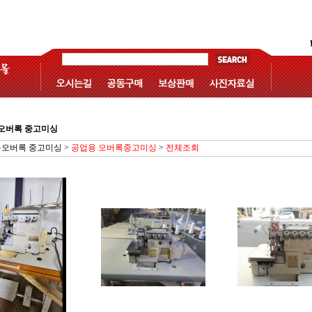
오버록 중고미싱
오버록 중고미싱
>
공업용 오버록중고미싱
>
전체조회