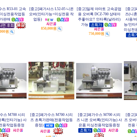
스 R53-01 고속
[중고]페가사스 L52-05 니온
[중고]일제 야마토 고속공업
[중고]
(미싱전용작업등
오버(인타가능+미싱전용 작
용 오버록 DCZ-700 상태아
즈(니혼
특가판매
업등)
주좋아요!! 인타록(날라리)
사용/바
가능
능/인타
850,000원
미싱전용
,000원
750,000원
수스 M700 시리
[중고]페가수스 M700 시리
[중고]페가수스 M700 시리
[중고]
버록(인타가능) 사
즈 초특가판매(전용작업등
즈 니온 오버록(인타가능) 사
즈 오버
싱전용작업등증정
증정)
은품 미싱전용작업등증정
전용 