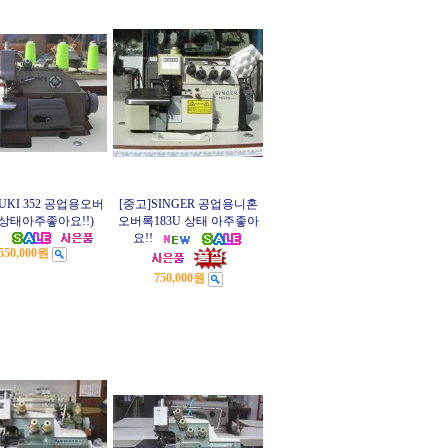
JUKI 352 공업용오버
[중고]SINGER 공업용니혼
상태아주좋아요!!)
오버록183U 상태 아주좋아
요!!
550,000원
750,000원