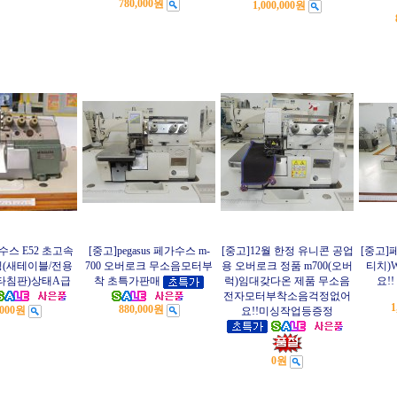
780,000원
1,000,000원
수스 E52 초고속
[중고]pegasus 페가수스 m-
[중고]12월 한정 유니콘 공업
[중고]
(새테이블/전용
700 오버로크 무소음모터부
용 오버로크 정품 m700(오버
티치)
타침판)상태A급
착 초특가판매
럭)임대갖다온 제품 무소음
요!!
전자모터부착소음걱정없어
1
880,000원
,000원
요!!미싱작업등증정
0원