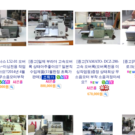
스 L52-01 오버
[중고]일제 부라더 고속오버
[중고]YAMATO- DCZ-290-
[중고]
능+미싱전용 작업
록 상태아주좋아요!! 일본직
고속 오버록(오버록전용 미
로크(
!!2014년 4월
수입제품(11월한정 초특가
싱작업등)증정 상태최상 무
 무소음모터부착
판매)
소음모터 부착 소음걱정마세
요!!
800,000원
,000원
670,000원