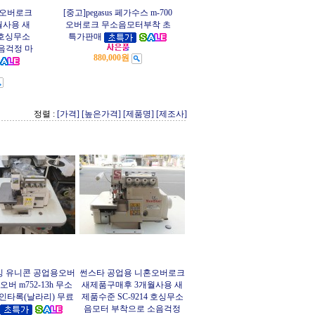
혼오버로크
[중고]pegasus 페가수스 m-700
월사용 새
오버로크 무소음모터부착 초
4 호싱무소
특가판매
음걱정 마
880,000원
정렬 :
[가격]
[높은가격]
[제품명]
[제조사]
 유니콘 공업용오버
썬스타 공업용 니혼오버로크
오버 m752-13h 무소
새제품구매후 3개월사용 새
인타록(날라리) 무료
제품수준 SC-9214 호싱무소
음모터 부착으로 소음걱정