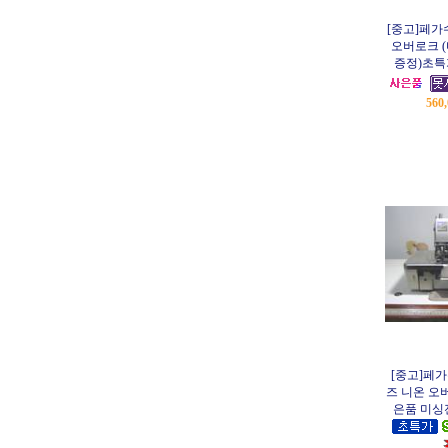
[중고]페가수
오버로크 
증정)초
560
[중고]페가
즈 니온 오
은품 미