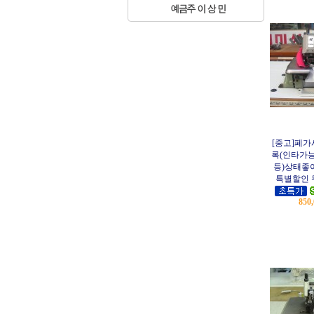
[중고]페가사
록(인타가
등)상태좋아요
특별할인
850