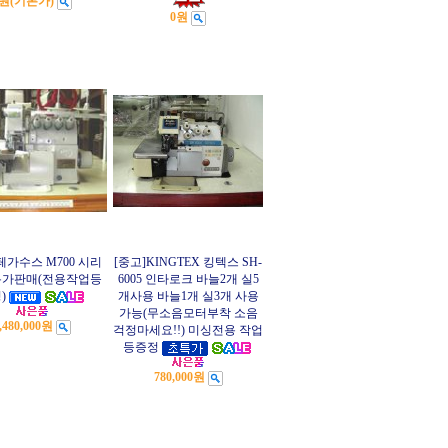
0원
(기본가)
0원
페가수스 M700 시리
[중고]KINGTEX 킹텍스 SH-
특가판매(전용작업등
6005 인타로크 바늘2개 실5
)
개사용 바늘1개 실3개 사용
가능(무소음모터부착 소음
,480,000원
걱정마세요!!) 미싱전용 작업
등증정
780,000원