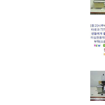
[중고]시루
타로크 75
생들에게 
미싱전용작
부착(소