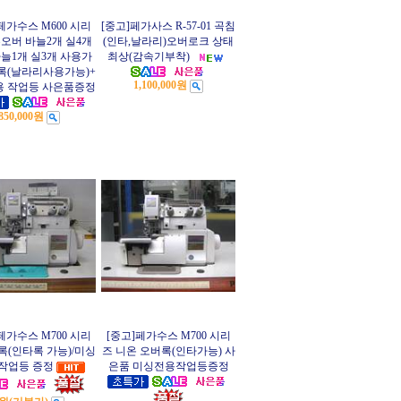
페가수스 M600 시리
[중고]페가사스 R-57-01 곡침
오버 바늘2개 실4개
(인타,날라리)오버로크 상태
늘1개 실3개 사용가
최상(감속기부착)
록(날라리사용가능)+
1,100,000원
 작업등 사은품증정
850,000원
페가수스 M700 시리
[중고]페가수스 M700 시리
록(인타록 가능)/미싱
즈 니온 오버록(인타가능) 사
작업등 증정
은품 미싱전용작업등증정