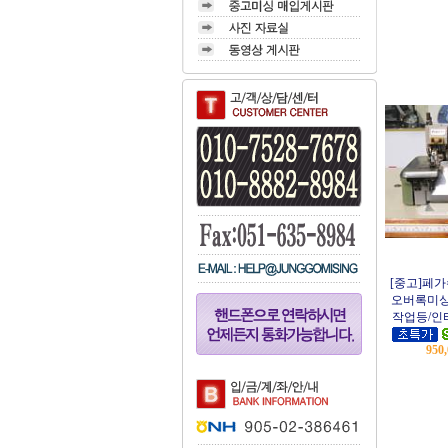
[중고]페가
오버록미싱
작업등/인
950