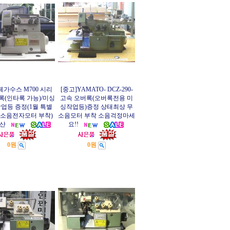
페가수스 M700 시리
[중고]YAMATO- DCZ-290-
록(인타록 가능)/미싱
고속 오버록(오버록전용 미
업등 증정(1월 특별
싱작업등)증정 상태최상 무
무소음전자모터 부착)
소음모터 부착 소음걱정마세
산
요!!
0원
0원