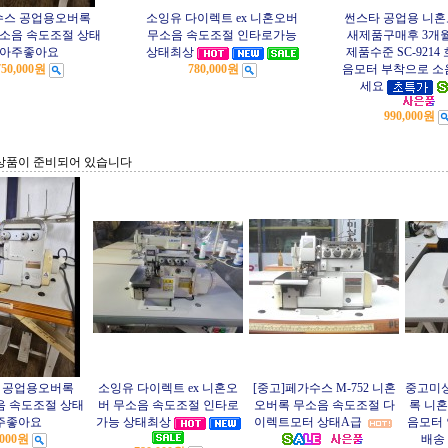
수스 공업용오버록
소잉유 다이렉트 ex 니혼오버
썬스타 공업용 니
 무소음 속도조절 상태
무소음 속도조절 인타로가능
새제품구매후 3개
아주좋아요
상태최상
제품수준 SC-921
750,000원
780,000원
음모터 부착으로 소
세요
990,000원
상품이 준비되어 있습니다
 공업용오버록
소잉유 다이렉트 ex 니혼오
[중고]페가수스 M-752 니혼
중고미싱
소음 속도조절 상태
버 무소음 속도조절 인타로
오버록 무소음 속도조절 다
록 니혼
주좋아요
가능 상태최상
이렉트모터 상태A급
음모터 
,000원
배송