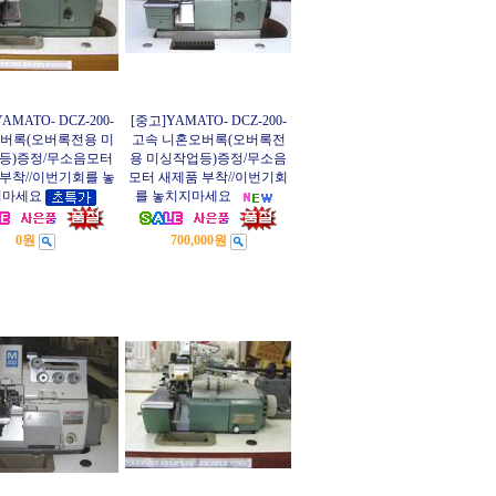
AMATO- DCZ-200-
[중고]YAMATO- DCZ-200-
오버록(오버록전용 미
고속 니혼오버록(오버록전
등)증정/무소음모터
용 미싱작업등)증정/무소음
부착//이번기회를 놓
모터 새제품 부착//이번기회
지마세요
를 놓치지마세요
0원
700,000원