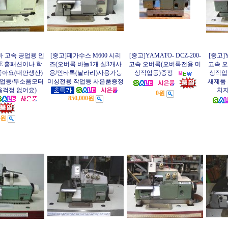
바 고속 공업용 인
[중고]페가수스 M600 시리
[중고]YAMATO- DCZ-200-
[중고]Y
7E 홈패션이나 학
즈(오버록 바늘1개 실3개사
고속 오버록(오버록전용 미
고속 
좋아요(대만생산)
용/인타록(날라리)사용가능
싱작업등)증정
싱작업
업등/무소음모터
미싱전용 작업등 사은품증정
새제품 
음걱정 없어요)
치
0원
850,000원
0원