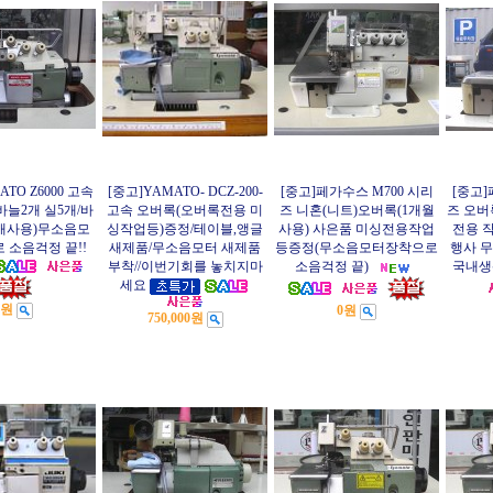
ATO Z6000 고속
[중고]YAMATO- DCZ-200-
[중고]페가수스 M700 시리
[중고]
바늘2개 실5개/바
고속 오버록(오버록전용 미
즈 니혼(니트)오버록(1개월
즈 오버
3개사용)무소음모
싱작업등)증정/테이블,앵글
사용) 사은품 미싱전용작업
전용 작
 소음걱정 끝!!
새제품/무소음모터 새제품
등증정(무소음모터장착으로
행사 
부착//이번기회를 놓치지마
소음걱정 끝)
국내생
세요
0원
0원
750,000원