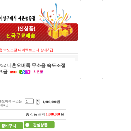
무소음 속도조절 다이렉트모터 상태A급
-752 니혼오버록 무소음 속도조절
A급
니혼오버록 무소음
1,000,000
원
태A급
총 상품 금액
1,000,000
원