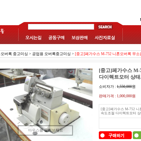
오버록 중고미싱
>
공업용 오버록중고미싱
>
[중고]페가수스 M-752 니혼오버록 
[중고]페가수스 M
다이렉트모터 상태
소비자가 :
1,550,000
원
판매가격 :
1,000,000원
[중고]페가수스 M-752 
속도조절 다이렉트모터 상
마우스를 올려보세요