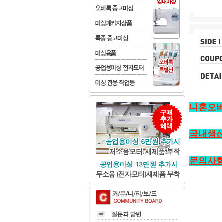
니혼오
국내생
문의사항