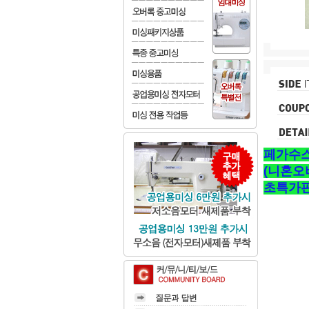
페가수스
(니혼오
초특가판