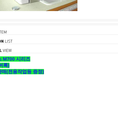
 M700 시리즈
버록)
매(전용작업등 증정)