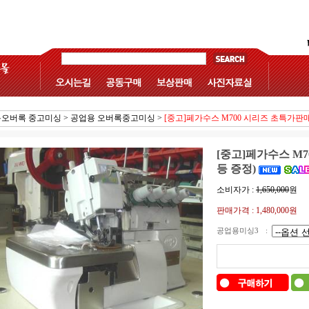
오버록 중고미싱
>
공업용 오버록중고미싱
>
[중고]페가수스 M700 시리즈 초특가판
[중고]페가수스 M
등 증정)
소비자가 :
1,650,000
원
판매가격 :
1,480,000
원
공업용미싱3
: