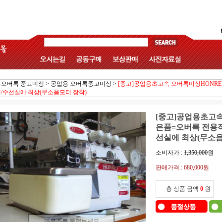
오버록 중고미싱
>
공업용 오버록중고미싱
>
[중고]공업용초고속 오버록미싱HONRE
/수선실에 최상(무소음모터 장착)
[중고]공업용초고속 
은품=오버록 전용
선실에 최상(무소음
소비자가 :
1,350,000
원
판매가격 :
680,000원
총 상품 금액
0
원
마우스를 올려보세요