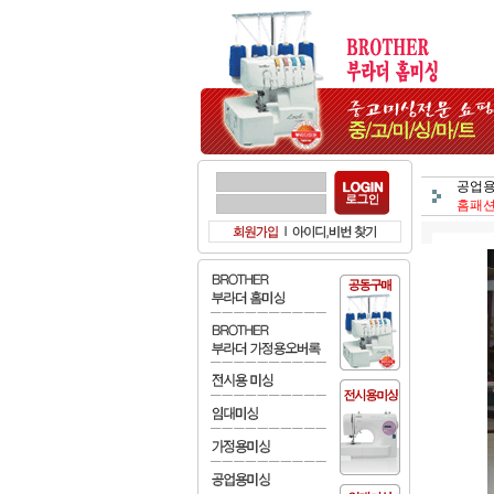
공업용
홈패션