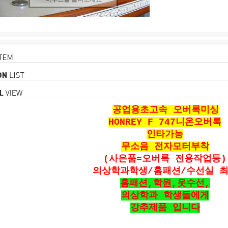
공업용초고속 오버록미싱
HONREY F 747니온오버록
인타가능
무소음 전자모터부착
(사은품=오버록 전용작업등)
의상학과학생/홈패션/수선실 
홈패션,학원,옷수선,
의상학과 학생들에게
강추제품 입니다