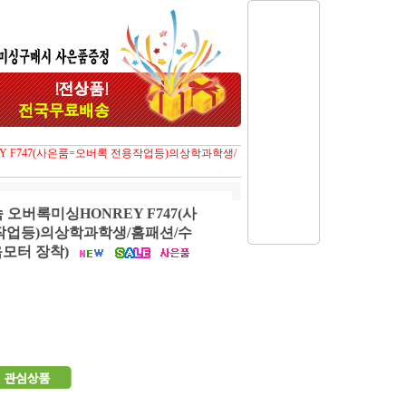
Y F747(사은품=오버록 전용작업등)의상학과학생/
오버록미싱HONREY F747(사
작업등)의상학과학생/홈패션/수
모터 장착)