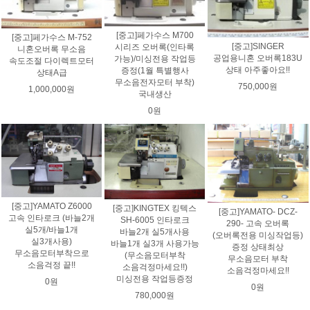
[중고]페가수스 M700
[중고]페가수스 M-752
[중고]SINGER
시리즈 오버록(인타록
니혼오버록 무소음
공업용니혼 오버록183U
가능)/미싱전용 작업등
속도조절 다이렉트모터
상태 아주좋아요!!
증정(1월 특별행사
상태A급
무소음전자모터 부착)
750,000원
1,000,000원
국내생산
0원
[중고]YAMATO Z6000
[중고]KINGTEX 킹텍스
[중고]YAMATO- DCZ-
고속 인타로크 (바늘2개
SH-6005 인타로크
290- 고속 오버록
실5개/바늘1개
바늘2개 실5개사용
(오버록전용 미싱작업등)
실3개사용)
바늘1개 실3개 사용가능
증정 상태최상
무소음모터부착으로
(무소음모터부착
무소음모터 부착
소음걱정 끝!!
소음걱정마세요!!)
소음걱정마세요!!
미싱전용 작업등증정
0원
0원
780,000원