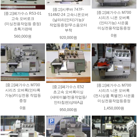
[중고]시루바 747F-
[중고]페가수스 M700
[중고]페가수스 R53-01
514M2-24 고속니온오버
시리즈 니온 오버록
고속 오버로크
(날라리(인타)가능)/
(인타가능) 사은품
(미싱전용작업등 증정)
작업등증정/무소음모터
미싱전용작업등증정
초특가판매
부착
0원
560,000원
920,000원
[중고]페가수스 M700
[중고]페가수스 M700
[중고]페가수스 E52
시리즈 오버록(인타록
시리즈 니온 오버록
초고속 오버록미싱
가능)/미싱전용 작업등
(전시상품 특별전) 사은품
(새테이블/전용작업등/
증정
미싱전용작업등증정
인타침판)상태A급
0원
1,450,000원
950,000원