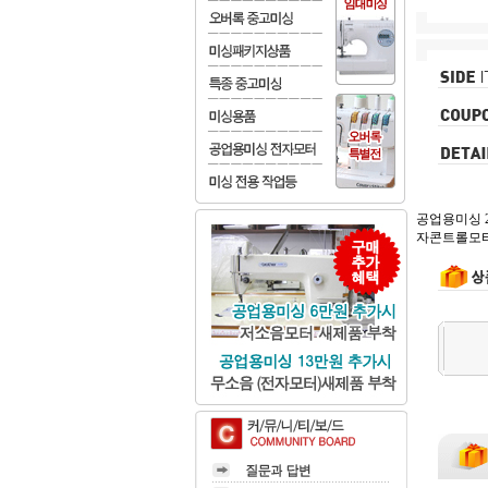
공업용미싱 2
자콘트롤모터로 