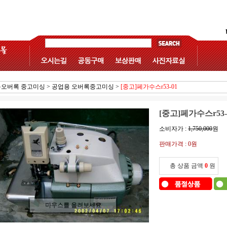
오버록 중고미싱
>
공업용 오버록중고미싱
>
[중고]페가수스r53-01
[중고]페가수스r53-
소비자가 :
1,750,000
원
판매가격 :
0원
총 상품 금액
0
원
마우스를 올려보세요