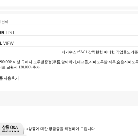
페가수스 r53-01 강력한힘 어떠한 작업물도거뜬
00.000\ 이상 구매시 노루발증정(주름,말아박기,테프론,지퍼노루발 좌우,숨은지퍼노루발,
교환시 130.000\ 추가.
»상품에 대한 궁금증을 해결하여 드립니다.