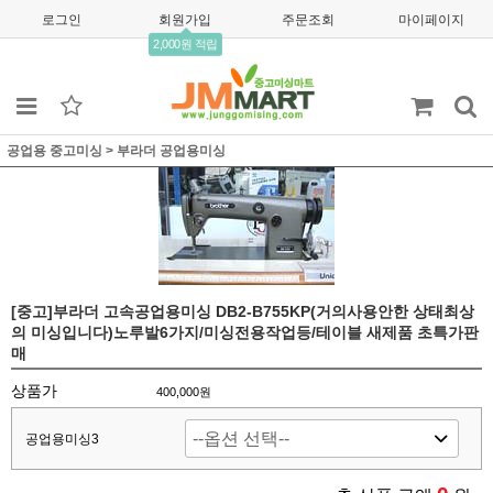
로그인
회원가입
주문조회
마이페이지
2,000원 적립
공업용 중고미싱
>
부라더 공업용미싱
[중고]부라더 고속공업용미싱 DB2-B755KP(거의사용안한 상태최상
의 미싱입니다)노루발6가지/미싱전용작업등/테이블 새제품 초특가판
매
상품가
400,000
원
공업용미싱3