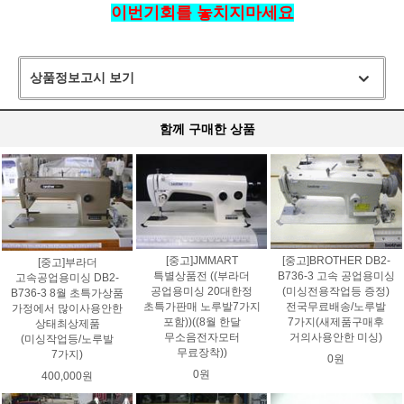
이번기회를 놓치지마세요
상품정보고시 보기
함께 구매한 상품
[중고]JMMART
[중고]BROTHER DB2-
[중고]부라더
특별상품전 ((부라더
B736-3 고속 공업용미싱
고속공업용미싱 DB2-
공업용미싱 20대한정
(미싱전용작업등 증정)
B736-3 8월 초특가상품
초특가판매 노루발7가지
전국무료배송/노루발
가정에서 많이사용안한
포함))((8월 한달
7가지(새제품구매후
상태최상제품
무소음전자모터
거의사용안한 미싱)
(미싱작업등/노루발
무료장착))
7가지)
0원
0원
400,000원