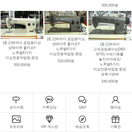
300,000원
[중고]부라더 공업용미싱
[중고]부라더 공업용미싱
상태아주 좋아요!!
[중고]부라더
상태아주 좋아요!!
노루발6가지
고속공업용미싱DB2-
노루발6가지
미싱전용작업등 증정
B755 이번기회를
미싱전용작업등 증정
놓치지마세요/
320,000원
노루발6가지,
350,000원
미싱전용작업등 증정
초특가판매
340,000원
공지사항
카톡상담
Q&A
멤버쉽
포토리뷰
VIP 게시판
배송조회
기획전