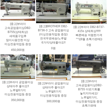
[중고]부라더
[중고]BROTHER DB2-
[중고]부라더 DB2-B737-
고속공업용미싱DB2-
B736-3 고속 공업용미싱
415s 상태최상!!!!!!
B755(상태최상)
(미싱전용작업등 증정)
빠른배송 저렴한가격
새제품구입후
전국무료배송/노루발
^^((8월 초특가판매))
많이사용안한 미싱
6가지/상태좋아요!!
미싱전용작업등 증정
0원
0원
450,000원
[중고]부라더
[중고]부라더 공업용미싱
[중고]부라더 공업용미싱
고속공업용미싱DB2-
상태아주 좋아요!!
상태아주 좋아요!!
B755 이번기회를
노루발6가지
노루발6가지
놓치지마세요/
미싱전용작업등 증정
미싱전용작업등 증정
노루발6가지,
350,000원
300,000원
미싱전용작업등 증정
초특가판매