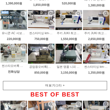
520,000원
1,390,000원
1,850,000원
1,380,000원
유니콘 AC 서보모터 UTECH5-NP-L 각종 공업용미싱에 부착 무소음 검출기(바늘 상하정지)가능 검출기별도
주키 JUKI 최고급 보급형(새제품) 자동사절미싱 DDL-9000C-SMS 노루발자동 노루발10가지 전국무료배송
주키 JUKI 최고급 풀옵션 자동사절미싱 DDL-9000C-FMS 노루발10가지 전국무료배송
썬스타미싱 km-340bl 상하송 왕가마 무소음모터 무료배송
220,000원
1,550,000원
2,650,000원
750,000원
썬스타오버록 전시상품 최신형 유니트직결형 SCE-9214 니혼오버록 노루발자동올림장치 잔사자동컷팅 내장 전국무료배송
공업용오버록(새제품) 브리텍스 747D 다이렉트 무소음 니혼오버 인타록 전국무료배송
일본 명품 니피 스카이빙(새제품) NY-201 강력한 무소음모터 전국무료배송
썬스타미싱 km-640bl 롱암 상하송미싱 가죽미싱 천막미싱 후물용미싱 강력한 서보모터
전화상담
850,000원
3,150,000원
1,350,000원
더보기
(
1
/
6
)
+
BEST OF BEST