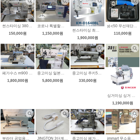
코로나 특별할인 8월초특가 5대한정 주키 최신형 정품 한글음성 전자와이퍼 노루발자동 JUKI ddl-8000A 자동사절미싱 공업용미싱 무선전동가위증정 무료배송
썬스타미싱 380 타프미싱 소가마용 평판테이블 스텐 끼우고 나사하나만 조여주면 흔들림없이 완벽
yj-c50 무선재단기 충전재단기 원단재단기 미니재단기 사용편리 초보자도 쉽게사용
썬스타미싱 최신형 다이렉트 롱암 상하송 자동사절미싱 KM-D1640BL-7 사은품 고급무선 전동가위 증정
1,150,000원
150,000원
110,000원
1,900,000원
페가수스 m900 블루 다이렉트 m932-86 후물용인타 그물미싱 그물오버록 새제품
중고미싱 일본직수입 주키 타프미싱 juki ls-1342-7 자동사절미싱 일제 미쓰비씨 서보모타
중고미싱 주키557 미파557 랜덤발송 공업용미싱 노루발10가지 LED작업등 전국무료배송
1,800,000원
5,800,000원
330,000원
싱거미싱 싱거 공업용오버록 신제품 다이렉트 싱거공업용오버록 351g 니혼오버 인타록무 소음
1,190,000원
부라더 공업용미싱 초특가판매 DB2-B736-3 노루발10가지 LED작업등 무료배송
JINGTON 3단계 밝기 조절가능한 30구 LED 미싱전용작업등 신제품
중고미싱 페가수스 삼봉 w664 직결형모터 바늘상하정지 무소음모터 상태굿
jmmart 무소음모터 600W 공업용미싱무소음모터 쉬운 속도조절 기존중고미싱에 누구나 쉽게부착 검출기 부착가능 추가금발생