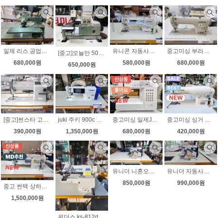
일제 리스 공업용 단뜨기미싱 스쿠이미싱 상태좋아요
유니콘 자동사절미싱 무소음 속도조절 노루발8가지 상태좋아요
중고미싱 부라더 다이렉트 자동사절미싱 s7200a-403 미세급유 상태좋아요 노루발10가지 무료배송
[중고]오늘만 50만원 일제 야마토 공업용오버로크DCZ-703 상태좋아요!!
680,000원
580,000원
680,000원
650,000원
[중고]썬스타 고속본봉 공업용미싱 KM-137B (후물용미싱/수선집에서 청바지용으로 최상/가정집에서사용)
juki 주키 900c 자동사절미싱 정품 한글 새제품 최신형
중고미싱 일제JUKI 준공업용미싱 HZL-7900 공업용가마사용 상태최상
중고미싱 싱거 공업용미싱 191D-30C 학교에서사용 상태최상 무소음 속도조절
390,000원
1,350,000원
680,000원
420,000원
유니더 니혼오버 무소음 노루발자동 인터록(날라리)가능 상태좋아요
유니더 자동사절 니혼오버 무소음 노루발자동 자동사절 ut-6514dtk 상태좋아요
850,000원
990,000원
중고 썬택 상하송 지그재그미싱 자동급유 무소음 속도조절 상하정지 상태좋아요
1,500,000원
위더스 ks-812d 공업용 스쿠이미싱 단뜨기미싱 무소음 속도조절 새제품