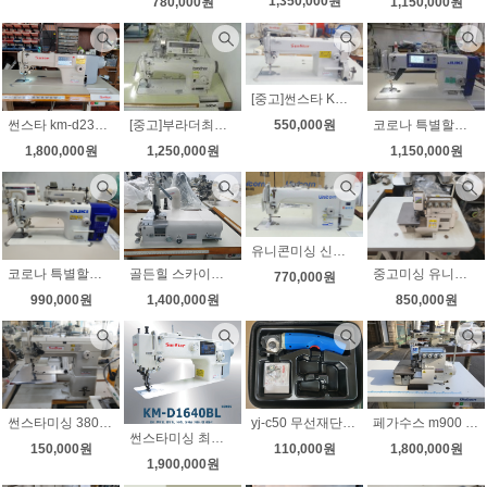
1,350,000원
780,000원
1,150,000원
[중고]썬스타 KM-250A 고속공업용미싱 상태최상 최고급무소음모터 노루발8가지 LED전용작업등 증정
[중고]부라더최신형 S-7200C-403 초고속 본봉사절미싱 1월초특가판매 노루발6가지/미싱전용 작업등 증정)
코로나 특별할인 8월초특가 5대한정 주키 최신형 정품 한글음성 전자와이퍼 노루발자동 JUKI ddl-8000A 자동사절미싱 공업용미싱 무선전동가위증정 무료배송
550,000원
썬스타 km-d235 다이렉트 자동사절미싱 신형 한글판넬 국내생산 새제품
1,250,000원
1,150,000원
1,800,000원
유니콘미싱 신제품 다이렉트 내장형 반자동 공업용미싱 515D 모터직결형이라 벨트가없어 소음 진동 확실히 조용합니다 노루발8가지 전국무료배송 고급재단가위 증정
코로나 특별할인 8월5대한정 초특가할인 주키 공업용 자동사절미싱 DDL-7000A-7 주키칠천이 주키7000 JUKI7000 고급 롤러노루발 2가지 증정 무료배송
골든힐 스카이빙 명품스카이빙 스키 가죽피할기 대만 무소음모터 무료배송
중고미싱 유니콘 공업용오버록 니혼오버 m752-13h 무소음모터 인타록(날라리) 무료배송
770,000원
990,000원
1,400,000원
850,000원
썬스타미싱 380 타프미싱 소가마용 평판테이블 스텐 끼우고 나사하나만 조여주면 흔들림없이 완벽
yj-c50 무선재단기 충전재단기 원단재단기 미니재단기 사용편리 초보자도 쉽게사용
페가수스 m900 블루 다이렉트 m932-86 후물용인타 그물미싱 그물오버록 새제품
썬스타미싱 최신형 다이렉트 롱암 상하송 자동사절미싱 KM-D1640BL-7 사은품 고급무선 전동가위 증정
150,000원
110,000원
1,800,000원
1,900,000원