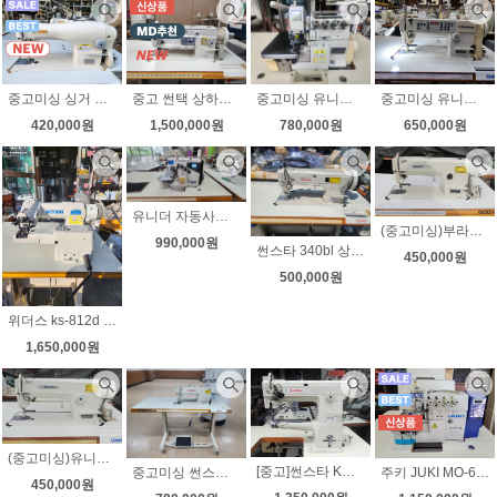
중고미싱 유니콘 737 자동사절미싱 무소음 속도조절 수선집 현수막 공방
중고미싱 싱거 공업용미싱 191D-30C 학교에서사용 상태최상 무소음 속도조절
중고 썬택 상하송 지그재그미싱 자동급유 무소음 속도조절 상하정지 상태좋아요
중고미싱 유니콘 공업용오버록 니혼오버 m752-13h 무소음모터 인타록(날라리) 무료배송
650,000원
420,000원
1,500,000원
780,000원
유니더 자동사절 니혼오버 무소음 노루발자동 자동사절 ut-6514dtk 상태좋아요
(중고미싱)부라더 공업용미싱 DB2-B736-3 노루발9가지 무소음모터 LED작업등 전국무료배송-2
990,000원
썬스타 340bl 상하송미싱 가죽 천막 무소음모터
450,000원
500,000원
위더스 ks-812d 공업용 스쿠이미싱 단뜨기미싱 무소음 속도조절 새제품
1,650,000원
(중고미싱)유니콘 공업용미싱 LS2-B736-3 노루발9가지 LED작업등 전국무료배송-1
[중고]썬스타 KM-380 검출기모터부착(무소음) 보조평판 상태최상
중고미싱 썬스타2522bl 왕가마 자동사절미싱 상태좋아요
주키 JUKI MO-6814S 최신형 다이렉트 날라리(인타록) 정식수입제품 무료배송
450,000원