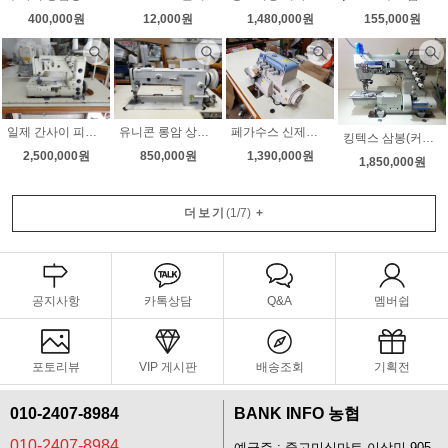
400,000원
12,000원
1,480,000원
155,000원
일제 간사이 피코트미싱 장식재봉 상태최상 무소음모터 무료배송
유니콘 롱암 상하송미싱 H540 무소음모터 속도조절 천막 시트 가죽무료배송
페가수스 신제품(새제품) 공업용오버록 니혼오버 니트오버록 m900 블루 노루발자동 인타가능
킹텍스 삼봉(커버스티치몰딩테이블 )최신형 새제품 3월 초특가판매 무소음모터부착 소음걱정마세요
2,500,000원
850,000원
1,390,000원
1,850,000원
더보기
(
1
/
7
)
+
공지사항
카톡상담
Q&A
멤버쉽
포토리뷰
VIP 게시판
배송조회
기획전
010-2407-8984
BANK INFO 농협
010-2407-8984