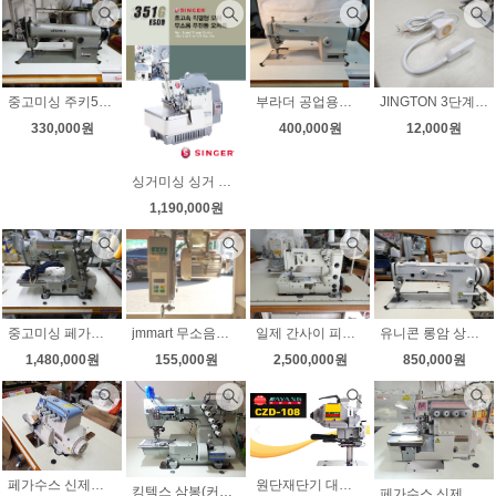
중고미싱 주키557 미파557 랜덤발송 공업용미싱 노루발10가지 LED작업등 전국무료배송
부라더 공업용미싱 초특가판매 DB2-B736-3 노루발10가지 LED작업등 무료배송
JINGTON 3단계 밝기 조절가능한 30구 LED 미싱전용작업등 신제품
330,000원
400,000원
12,000원
싱거미싱 싱거 공업용오버록 신제품 다이렉트 싱거공업용오버록 351g 니혼오버 인타록무 소음
1,190,000원
중고미싱 페가수스 삼봉 w664 직결형모터 바늘상하정지 무소음모터 상태굿
jmmart 무소음모터 600W 공업용미싱무소음모터 쉬운 속도조절 기존중고미싱에 누구나 쉽게부착 검출기 부착가능 추가금발생
일제 간사이 피코트미싱 장식재봉 상태최상 무소음모터 무료배송
유니콘 롱암 상하송미싱 H540 무소음모터 속도조절 천막 시트 가죽무료배송
1,480,000원
155,000원
2,500,000원
850,000원
원단재단기 대양 5인치 8인치 고속재단기 자동칼갈이 가성비짱 균일가판매 무료배송
페가수스 신제품(새제품) 공업용오버록 니혼오버 니트오버록 m900 블루 노루발자동 인타가능
킹텍스 삼봉(커버스티치몰딩테이블 )최신형 새제품 3월 초특가판매 무소음모터부착 소음걱정마세요
페가수스 신제품 니혼오버 M900 초특가판매 무소음모터부착 노루발자동