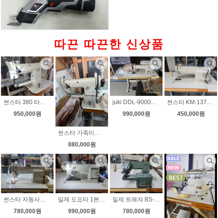
따끈 따끈한 신상품
썬스타 380 타프미싱 무소음모터 속도조절 상하정지 모터부착 상태좋아요
juki DDL-9000B SH 다이렉트 자동사절미싱 후물용 무소음 속도조절 상태좋아요
썬스타 KM-137A 공업용미싱 국내생산 수선실 현수막 기타
950,000원
990,000원
450,000원
썬스타 가죽미싱 km-380 무소음모터 속도조절 상태좋아요
880,000원
썬스타 자동사절미싱 신형 KM-235A-7S 무소음 속도조절
일제 도요타 1본침 총합송 자동사절미싱 무소음 속도조절 노루발자동 천막미싱 차광막미싱
일제 트레쟈 BS-831 고급 스쿠이미싱 단뜨기미싱 무소음 속도조절 8윌 30일까지 초특가판매
780,000원
990,000원
780,000원