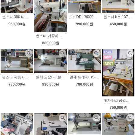
썬스타 380 타프미싱 무소음모터 속도조절 상하정지 모터부착 상태좋아요
juki DDL-9000B SH 다이렉트 자동사절미싱 후물용 무소음 속도조절 상태좋아요
썬스타 KM-137A 공업용미싱 국내생산 수선실 현수막 기타
950,000원
990,000원
450,000원
썬스타 가죽미싱 km-380 무소음모터 속도조절 상태좋아요
880,000원
썬스타 자동사절미싱 신형 KM-235A-7S 무소음 속도조절
일제 도요타 1본침 총합송 자동사절미싱 무소음 속도조절 노루발자동 천막미싱 차광막미싱
일제 트레쟈 BS-831 고급 스쿠이미싱 단뜨기미싱 무소음 속도조절 8윌 30일까지 초특가판매
780,000원
990,000원
780,000원
페가수스 공업용오버록 m800 무소음 속도조절 상태아주좋아요
750,000원