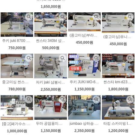
1,650,000원
(중고미싱)부라더 공업용미싱 DB2-B736-3 노루발9가지 무소음모터 LED작업등 전국무료배송-2
(중고미싱)유니콘 공업용미싱 LS2-B736-3 노루발9가지 LED작업등 전국무료배송-1
주키 juki 8700 다이렉트 자동사절미싱 무소음 속도조절 노루발9가지 상태좋아요
썬스타 340bl 상하송미싱 가죽 천막 무소음모터
450,000원
450,000원
750,000원
500,000원
중고미싱 썬스타2522bl 왕가마 자동사절미싱 상태좋아요
주키 JUKI MO-6814S 최신형 다이렉트 날라리(인타록) 정식수입제품 무료배송
썬스타 km-d235 다이렉트 자동사절미싱 신형 한글판넬 국내생산 새제품
자키 jaki 삼봉시리즈 자키 전자삼봉 사절미싱
780,000원
1,150,000원
1,800,000원
2,550,000원
두마 공업용미싱 DUMA DM-1968 2 스마트 자동사절미싱 디자인스티치 내장 전자노루발올림 장치 조용하고 강력한 미싱 특수 롤러노루발2개 서비스
jumbao 상하송 지그재그미싱 다이렉트 무소음 속도조절 가죽 천막 네오플랜 일반지그잭미싱으로 안되는 제품에사용
타킹 스카이빙 taking tk-801d 다이렉트모터 스카이빙 벨트가없어 소음 진동 확실히 달라요
[중고]페가수스 M-752 니혼오버록 무소음 속도조절 다이렉트모터 상태A급
1,150,000원
2,350,000원
1,200,000원
1,000,000원