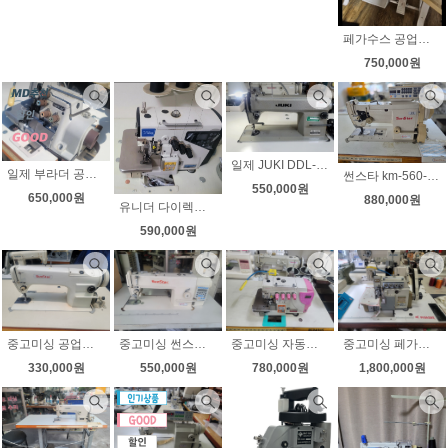
페가수스 공업용오버록 m800 무소음 속도조절 상태아주좋아요
750,000원
일제 JUKI DDL-5550N 공업용미싱 일본직수입 상태좋아요 무소음 속도조절
일제 부라더 공업용오버록 니혼오버 무소음 속도조절 상태좋아요
썬스타 km-560-7 총합송 자동사절미싱 후물용미싱 가죽 천막 쇼파
550,000원
650,000원
880,000원
유니더 다이렉트 공업용오버록 무소음 속도조절 상태좋아요
590,000원
중고미싱 공업용미싱 썬스타 146B 땀수7MM 현수막미싱 청바지미싱 상태좋아요
중고미싱 썬스타 자동사절미싱 2520 무소음 속도조절
중고미싱 자동사절오버록 공업용오버록 EX타입 니혼오버 상태최상
중고미싱 페가수스 EX 니혼오버 인타가능 무소음 자동감속기 부착 상태좋아요
330,000원
550,000원
780,000원
1,800,000원