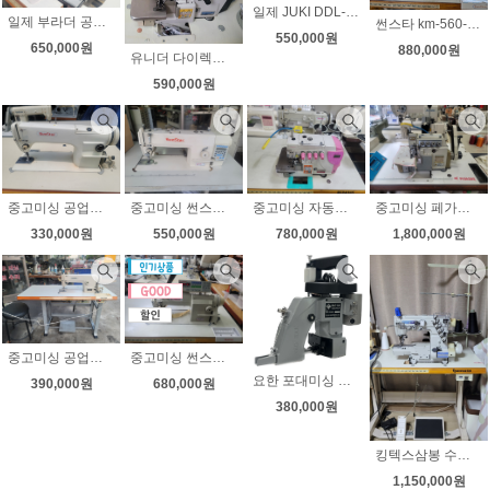
일제 JUKI DDL-5550N 공업용미싱 일본직수입 상태좋아요 무소음 속도조절
일제 부라더 공업용오버록 니혼오버 무소음 속도조절 상태좋아요
썬스타 km-560-7 총합송 자동사절미싱 후물용미싱 가죽 천막 쇼파
550,000원
650,000원
880,000원
유니더 다이렉트 공업용오버록 무소음 속도조절 상태좋아요
590,000원
중고미싱 공업용미싱 썬스타 146B 땀수7MM 현수막미싱 청바지미싱 상태좋아요
중고미싱 썬스타 자동사절미싱 2520 무소음 속도조절
중고미싱 자동사절오버록 공업용오버록 EX타입 니혼오버 상태최상
중고미싱 페가수스 EX 니혼오버 인타가능 무소음 자동감속기 부착 상태좋아요
330,000원
550,000원
780,000원
1,800,000원
중고미싱 공업용미싱 부라더736 무소음모터 속도조절 상태좋아요
중고미싱 썬스타 235AS 무소음 속도조절 상태좋아요
요한 포대미싱 새제품 N 600H 대만제
390,000원
680,000원
380,000원
킹텍스삼봉 수동 CT9000 대만호싱 무소음모터 부착 상태최상
1,150,000원