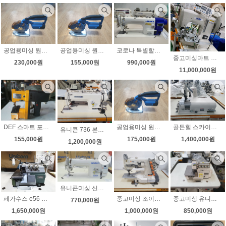
공업용미싱 원단재단기 무선재단기 RCS-125 4단계 속도조절 라이트(제품은 125사이즈로 발송됩니다)
공업용미싱 원단재단기 무선재단기 RCS-100 4단계 속도조절 라이트(제품은 100사이즈로 발송됩니다)
코로나 특별할인 8월5대한정 초특가할인 주키 공업용 자동사절미싱 DDL-7000A-7 주키칠천이 주키7000 JUKI7000 고급 롤러노루발 2가지 증정 무료배송
중고미싱마트 후물용 컴퓨터 그물미싱 두꺼운 그물체결미싱 기존의 그물미싱과 비교불과 두꺼운 실사용가능 자동실 사절기능
230,000원
155,000원
990,000원
11,000,000원
공업용미싱 원단재단기 무선재단기 RCS-110 4단계 속도조절 라이트
골든힐 스카이빙 명품스카이빙 스키 가죽피할기 대만 무소음모터 무료배송
DEF 스마트 포대미싱 GK9-890 신상 가벼움 튼튼함
유니콘 736 본봉공업용미싱 자동감속기부착 커텐 부직포 이불 상태최상
175,000원
1,400,000원
155,000원
1,200,000원
유니콘미싱 신제품 다이렉트 내장형 반자동 공업용미싱 515D 모터직결형이라 벨트가없어 소음 진동 확실히 조용합니다 노루발8가지 전국무료배송 고급재단가위 증정
페가수스 e56 곡침오버록 고속 인타록 날라리 손수건 스카프 기타 상태 아주좋아요
중고미싱 조이삼봉 수동삼봉 상태최상 거의사용안한 상태최상의 삼봉미싱 무소음모터 무료배송
중고미싱 유니콘 공업용오버록 니혼오버 m752-13h 무소음모터 인타록(날라리) 무료배송
770,000원
1,650,000원
1,000,000원
850,000원