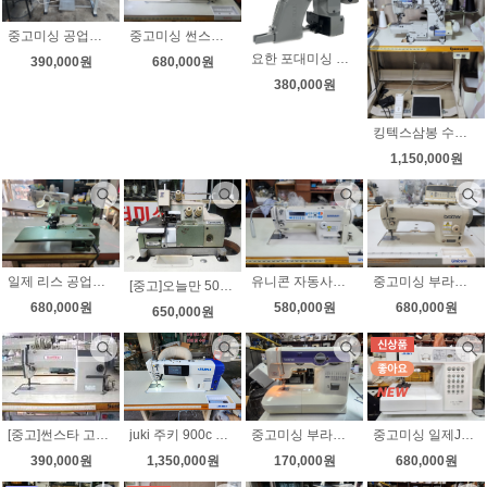
중고미싱 공업용미싱 부라더736 무소음모터 속도조절 상태좋아요
중고미싱 썬스타 235AS 무소음 속도조절 상태좋아요
요한 포대미싱 새제품 N 600H 대만제
390,000원
680,000원
380,000원
킹텍스삼봉 수동 CT9000 대만호싱 무소음모터 부착 상태최상
1,150,000원
일제 리스 공업용 단뜨기미싱 스쿠이미싱 상태좋아요
유니콘 자동사절미싱 무소음 속도조절 노루발8가지 상태좋아요
중고미싱 부라더 다이렉트 자동사절미싱 s7200a-403 미세급유 상태좋아요 노루발10가지 무료배송
[중고]오늘만 50만원 일제 야마토 공업용오버로크DCZ-703 상태좋아요!!
680,000원
580,000원
680,000원
650,000원
[중고]썬스타 고속본봉 공업용미싱 KM-137B (후물용미싱/수선집에서 청바지용으로 최상/가정집에서사용)
juki 주키 900c 자동사절미싱 정품 한글 새제품 최신형
중고미싱 부라더 가정용미싱 XL-5500 잔고장없는 수직가마
중고미싱 일제JUKI 준공업용미싱 HZL-7900 공업용가마사용 상태최상
390,000원
1,350,000원
170,000원
680,000원